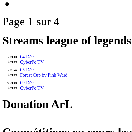
Page 1 sur 4
Streams league of legends
04 Déc
de
21:00
CyberPc TV
à
01:00
05 Déc
de
20:45
Forest Cup by Pink Ward
à
01:00
09 Déc
de
21:00
CyberPc TV
à
01:00
Donation ArL